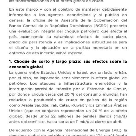
las transformaciones en la oferta global de crudo.
En este marco y con el objetivo de mantener debidamente
informados a los agentes económicos y al público en
general, la oficina de la Asesoría de la Gobernación del
Banco Central de la República Dominicana (BCRD) presenta
una evaluación integral del choque petrolero que afecta al
país, examinando su naturaleza, efectos de corto plazo,
grado de persistencia y las implicaciones estructurales para
el diseño y la ejecución de la política monetaria en un
entorno de alta incertidumbre externa.
1. Choque de corto y largo plazo: sus efectos sobre la
economía global
La guerra entre Estados Unidos e Israel, por un lado, e Irán,
por el otro, ha impactado sensiblemente la oferta global de
petróleo. Los ataques a infraestructura energética y la
interrupción parcial del tránsito por el Estrecho de Ormuz,
por donde circula cerca del 20 % del consumo mundial, han
reducido la producción de crudo en países de la región
como Arabia Saudita, Irak, Catar, Kuwait y los Emiratos Árabes
Unidos (que en conjunto representan un 26 % de la oferta
global), desde unos 22 millones de barriles diarios (mb/d)
antes del conflicto, hasta cerca de 11 mb/d al cierre de abril.
De acuerdo con la Agencia Internacional de Energía (AIE), la
demanda global de petróleo se proyecta en 104 mb/d frente