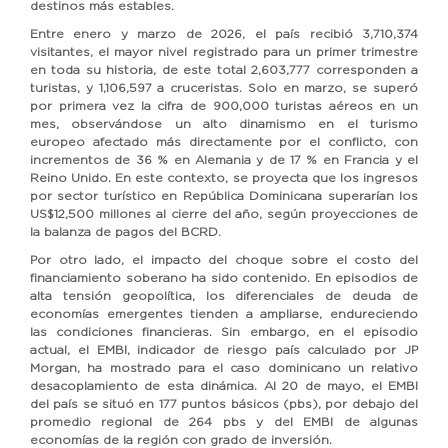
destinos más estables.
Entre enero y marzo de 2026, el país recibió 3,710,374
visitantes, el mayor nivel registrado para un primer trimestre
en toda su historia, de este total 2,603,777 corresponden a
turistas, y 1,106,597 a cruceristas. Solo en marzo, se superó
por primera vez la cifra de 900,000 turistas aéreos en un
mes, observándose un alto dinamismo en el turismo
europeo afectado más directamente por el conflicto, con
incrementos de 36 % en Alemania y de 17 % en Francia y el
Reino Unido. En este contexto, se proyecta que los ingresos
por sector turístico en República Dominicana superarían los
US$12,500 millones al cierre del año, según proyecciones de
la balanza de pagos del BCRD.
Por otro lado, el impacto del choque sobre el costo del
financiamiento soberano ha sido contenido. En episodios de
alta tensión geopolítica, los diferenciales de deuda de
economías emergentes tienden a ampliarse, endureciendo
las condiciones financieras. Sin embargo, en el episodio
actual, el EMBI, indicador de riesgo país calculado por JP
Morgan, ha mostrado para el caso dominicano un relativo
desacoplamiento de esta dinámica. Al 20 de mayo, el EMBI
del país se situó en 177 puntos básicos (pbs), por debajo del
promedio regional de 264 pbs y del EMBI de algunas
economías de la región con grado de inversión.