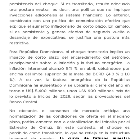
persistencia del choque. Si es transitorio, resulta adecuada
una postura neutral, es decir, una política que no implique
inyecciones adicionales al sistema financiero. Lo anterior,
combinado con una política de comunicación efectiva que
explique el aumento inflacionario de corto plazo. En cambio,
si es persistente y genera efectos de segunda vuelta o
desanclaje de expectativas, se justifica una postura más
restrictiva.
Para República Dominicana, el choque transitorio implica un
impacto de corto plazo del encarecimiento del petróleo,
principalmente sobre la inflación y la factura energética. La
inflación interanual alcanzó 5.11 % en abril, ubicándose por
encima del límite superior de la meta del BCRD (4.0 % ± 1.0
%). A su vez, la factura energética de la República
Dominicana ha aumentado y se ubicaría al cierre del año en
torno a US$ 5,400 millones, unos US$ 900 millones más de
lo previsto a inicios del 2026, según las proyecciones del
Banco Central.
No obstante, el consenso de mercado anticipa una
normalización de las condiciones de oferta en el mediano
plazo, particularmente con la estabilización del tránsito por el
Estrecho de Ormuz. En este contexto, el choque es
percibido como transitorio, lo que se refleja en la estructura
temporal de precios:
la curva de futuros muestra