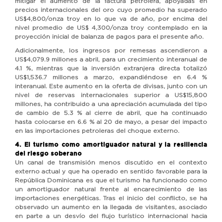
mitigar el aumento de la factura petrolera, apoyadas en
precios internacionales del oro cuyo promedio ha superado
US$4,800/onza troy en lo que va de año, por encima del
nivel promedio de US$ 4,300/onza troy contemplado en la
proyección inicial de balanza de pagos para el presente año.
Adicionalmente, los ingresos por remesas ascendieron a
US$4,079.9 millones a abril, para un crecimiento interanual de
4.1 %, mientras que la inversión extranjera directa totalizó
US$1,536.7 millones a marzo, expandiéndose en 6.4 %
interanual. Este aumento en la oferta de divisas, junto con un
nivel de reservas internacionales superior a US$15,800
millones, ha contribuido a una apreciación acumulada del tipo
de cambio de 5.3 % al cierre de abril, que ha continuado
hasta colocarse en 6.6 % al 20 de mayo, a pesar del impacto
en las importaciones petroleras del choque externo.
4. El turismo como amortiguador natural y la resiliencia
del riesgo soberano
Un canal de transmisión menos discutido en el contexto
externo actual y que ha operado en sentido favorable para la
República Dominicana es que el turismo ha funcionado como
un amortiguador natural frente al encarecimiento de las
importaciones energéticas. Tras el inicio del conflicto, se ha
observado un aumento en la llegada de visitantes, asociado
en parte a un desvío del flujo turístico internacional hacia