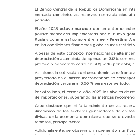
El Banco Central de la República Dominicana en in
mercado cambiario, las reservas internacionales al 
período.
El año 2025 estuvo marcado por un entorno externo
política arancelaria implementada por el nuevo go
Rusia y Ucrania, así como entre Israel y Palestina. 
en las condiciones financieras globales mas restricti
A pesar de este contexto internacional de alta ince
depreciación acumulada de apenas un 3.13% con respec
promedio ponderada cerró en RD$62.90 por dólar, el 
Asimismo, la cotización del peso dominicano frente 
proyectado en el marco macroeconómico correspondi
depreciación cercana al 5.50 % para este período.
Por otro lado, al cerrar el año 2025 los niveles de r
de importaciones, superando las métricas recomenda
Cabe destacar que el fortalecimiento de las reser
dinamismo de los sectores generadores de divisas 
divisas de la economía dominicana que se proyecta
remesas, principalmente.
Adicionalmente, se observa un incremento significat