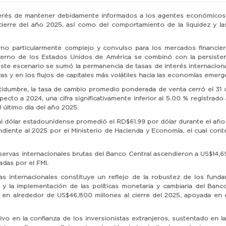
terés de mantener debidamente informados a los agentes económicos y 
cierre del año 2025, así como del comportamiento de la liquidez y la
 particularmente complejo y convulso para los mercados financiero
bierno de los Estados Unidos de América se combinó con la persistenc
A este escenario se sumó la permanencia de tasas de interés internaciona
vas y en los flujos de capitales más volátiles hacia las economías emerg
rtidumbre, la tasa de cambio promedio ponderada de venta cerró el 31
to a 2024, una cifra significativamente inferior al 5.00 % registrado 
último día del año 2025.
al dólar estadounidense promedió el RD$61.99 por dólar durante el año
ente al 2025 por el Ministerio de Hacienda y Economía, el cual cont
eservas internacionales brutas del Banco Central ascendieron a US$14,69
das por el FMI.
vas internacionales constituye un reflejo de la robustez de los fun
y la implementación de las políticas monetaria y cambiaria del Ba
 en alrededor de US$46,800 millones al cierre del 2025, apoyada en
ivo en la confianza de los inversionistas extranjeros, sustentado en