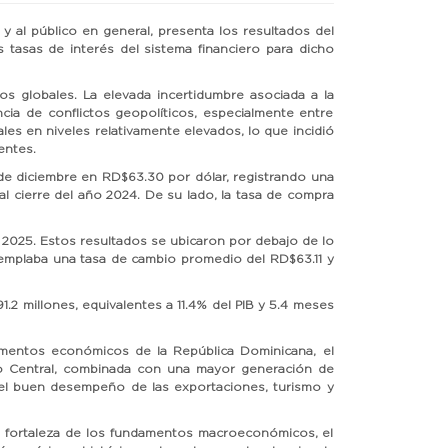
al público en general, presenta los resultados del
s tasas de interés del sistema financiero para dicho
s globales. La elevada incertidumbre asociada a la
ia de conflictos geopolíticos, especialmente entre
les en niveles relativamente elevados, lo que incidió
entes.
 de diciembre en RD$63.30 por dólar, registrando una
al cierre del año 2024. De su lado, la tasa de compra
 2025. Estos resultados se ubicaron por debajo de lo
emplaba una tasa de cambio promedio del RD$63.11 y
1.2 millones, equivalentes a 11.4% del PIB y 5.4 meses
damentos económicos de la República Dominicana, el
nco Central, combinada con una mayor generación de
 el buen desempeño de las exportaciones, turismo y
 la fortaleza de los fundamentos macroeconómicos, el