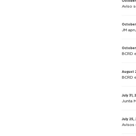
October
Aviso s
October
JM apru
October
BCRD e
August 
BCRD e
July 31,
Junta M
July 25,
Avisos 