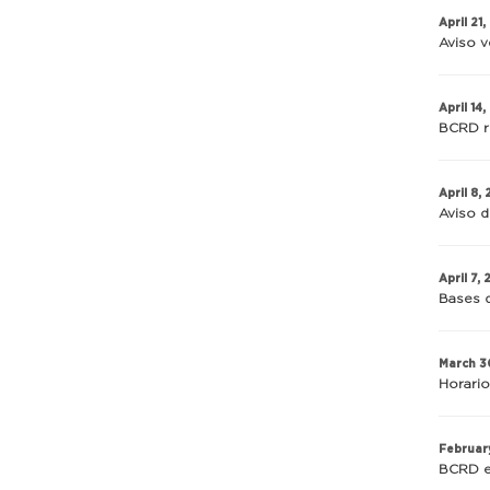
April 21
Aviso v
April 14
BCRD re
April 8,
Aviso d
April 7,
Bases d
March 3
Horario
Februar
BCRD e