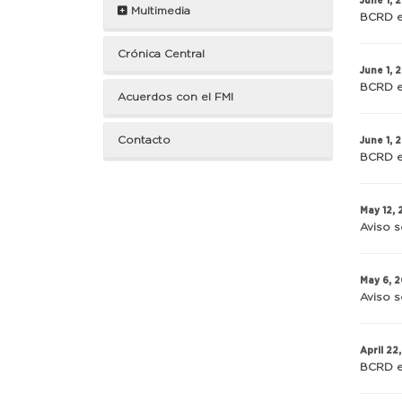
June 1, 
Multimedia
BCRD e
Crónica Central
June 1, 
BCRD e
Acuerdos con el FMI
Contacto
June 1, 
BCRD e
May 12,
Aviso s
May 6, 
Aviso s
April 22
BCRD e