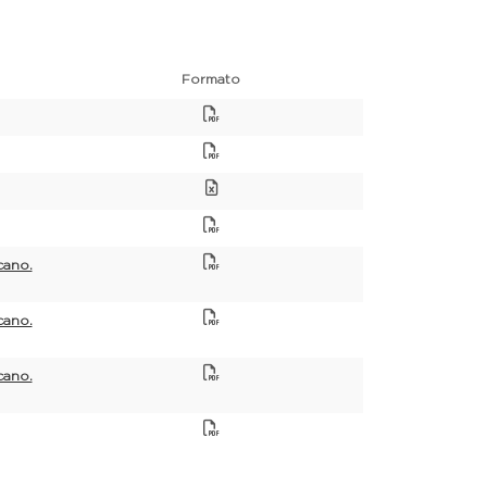
Formato
cano.
cano.
cano.